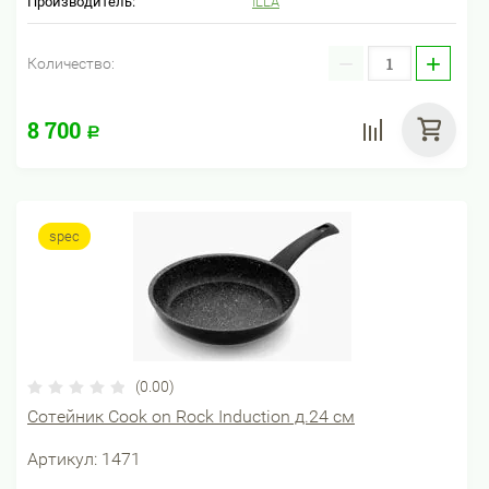
Производитель:
ILLA
−
+
Количество:
8 700
Р
spec
(0.00)
Сотейник Cook on Rock Induction д.24 см
Артикул:
1471