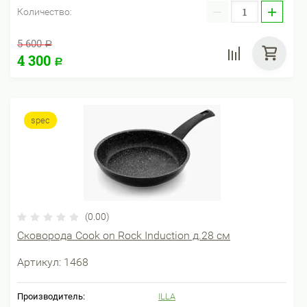
−
+
Количество:
5 600
Р
4 300
Р
spec
(0.00)
Сковорода Cook on Rock Induction д.28 см
Артикул:
1468
Производитель:
ILLA