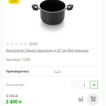
spec
(0.00)
Кастрюля Classic высокая д.20 см без крышки
Артикул:
1320
Производитель:
ILLA
−
+
Количество:
3 100
Р
2 400
Р