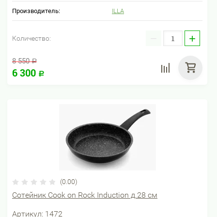
Производитель:
ILLA
−
+
Количество:
8 550
Р
6 300
Р
(0.00)
Сотейник Cook on Rock Induction д.28 см
Артикул:
1472