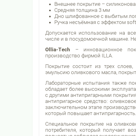
Внешнее покрытие – силиконовая
Средняя толщина 3 мм
Дно шлифованное с выбитым логот
Ручка несъёмная с эффектом soft
Допускается использование на все
числе и в посудомоечной машине. Не
Ollia
-
Tech
– инновационное покр
производство фирмой ILLA.
Покрытие состоит из трех слоев,
эмульсию оливкового масла, покрыт
Лабораторные испытания также пок
обладает более высокими эксплуат
с другими антипригарными покрытия
антипригарное средство: оливково
заключительном этапе производстве
который повышает антипригарность
Специальное покрытие на оливков
потребителя, который получает во