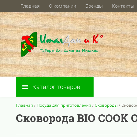
Главная
О компании
Бренды
Контакты
Каталог товаров
Главная
/
Посуда для приготовления
/
Сковороды
/
Cковоро
Cковорода BIO COOK OI