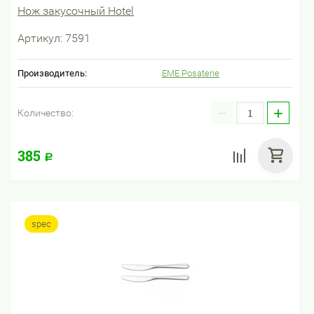
Нож закусочный Hotel
Артикул:
7591
Производитель:
EME Posaterie
−
+
Количество:
385
Р
spec